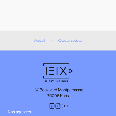
Instagram, pourquoi votre entreprise doit y
publier du contenu vidéo !
25 juin 2020
[ Communication video ]
[ Réseaux Sociaux ]
Accueil
Réseaux Sociaux
167 Boulevard Montparnasse
75006 Paris
Nos agences