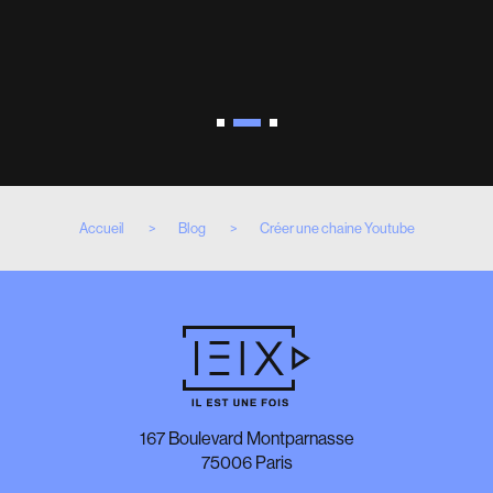
Les 5 Meilleures Agences Vidéo à Paris pour
réaliser un Film Institutionnel
18 juillet 2024
[ Actualités ]
Accueil
Blog
Créer une chaine Youtube
167 Boulevard Montparnasse
75006 Paris