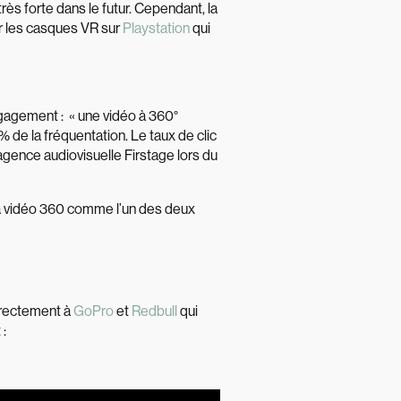
ès forte dans le futur. Cependant, la
er les casques VR sur
Playstation
qui
ngagement : « une vidéo à 360°
 de la fréquentation. Le taux de clic
’agence audiovisuelle Firstage lors du
 la vidéo 360 comme l’un des deux
irectement à
GoPro
et
Redbull
qui
 :