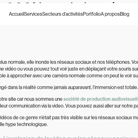
n 360° inonde les rése
Accueil
Services
Secteurs d’activités
Portfolio
A propos
Blog
plus normale, elle inonde les réseaux sociaux et nos téléphones. V
e vidéo ou vous pouvez tout voir juste en déplaçant votre souris sur
sible à approcher avec une caméra normale comme on peut le voir su
é dans la réalité comme jamais auparavant, l’immersion est totale.
notre
site
car nous sommes une
société de production audiovisuel
 leur communication via la video. Vous pouvez aussi aller sur notre 
vidéos de ce genre n’était pas très visible sur les réseaux sociaux ma
lle hype technologique.