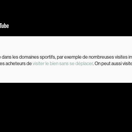
ue dans les domaines sportifs, par exemple de nombreuses visites i
lles acheteurs de
visiter le bien sans se déplacer
. On peut aussi vis