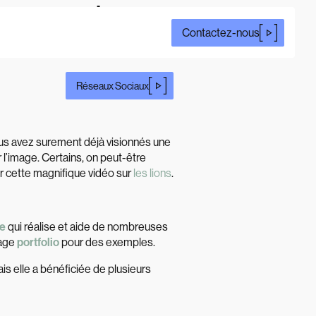
aux sociaux
Contactez-nous
Réseaux Sociaux
ous avez surement déjà visionnés une
 l’image. Certains, on peut-être
r cette magnifique vidéo sur
les lions
.
le
qui réalise et aide de nombreuses
page
portfolio
pour des exemples.
is elle a bénéficiée de plusieurs