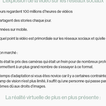
L’explosion de la video sur les réseaux sociaux
teurs regardent 100 millions d’heures de vidéos
artagent des stories chaque jour.
onnées sur mobile.
l point la vidéo est primordiale sur les réseaux sociaux et qu’elle fai
on marché :
ts était le prix des caméras qui était un frein pour de nombreux prof
ermettent à un plus grand nombre de s’essayer à ce format.
t temps d’adaptation si vous êtes novice car il y a certaines contraint
mp de vision n’est plus limité, il suffit qu’une personne qui passe par
lèmes dû aux droits d’images.
La réalité virtuelle de plus en plus présente :