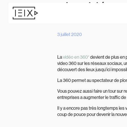
La vidéo e
3 juillet 2020
La
vidéo en 360°
devient de plus en 
video 360 sur les réseaux sociaux, un
découvert des lieux jusqu’ici impos
La 360 permet au spectateur de plong
Vous pouvez aussi faire un tour sur 
entreprises a augmenter le traffic de
Il y a encore pas très longtemps les 
coup de pouce pour devenir la nouve