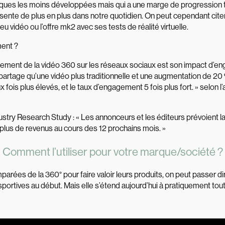
tiques les moins développées mais qui a une marge de progression tr
ésente de plus en plus dans notre quotidien. On peut cependant cit
eu vidéo ou l’offre mk2 avec ses tests de réalité virtuelle.
ent ?
palement de la vidéo 360 sur les réseaux sociaux est son impact d’e
artage qu’une vidéo plus traditionnelle et une augmentation de 20 %
 fois plus élevés, et le taux d’engagement 5 fois plus fort. » selon l
ustry Research Study : « Les annonceurs et les éditeurs prévoient
 plus de revenus au cours des 12 prochains mois. »
Comment l’utiliser pour votre marque/société ?
ées de la 360° pour faire valoir leurs produits, on peut passer d
s sportives au début. Mais elle s’étend aujourd’hui à pratiquement tout