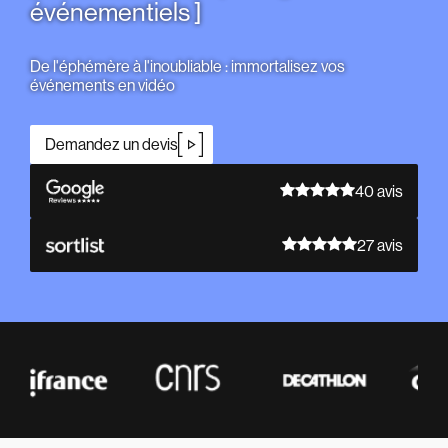
événementiels
De l'éphémère à l'inoubliable : immortalisez vos
événements en vidéo
Demandez un devis
40 avis
27 avis