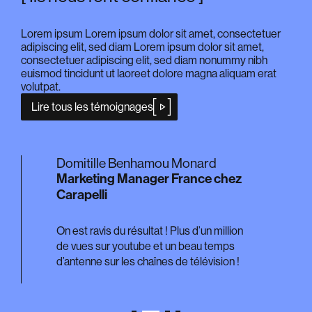
Lorem ipsum Lorem ipsum dolor sit amet, consectetuer
adipiscing elit, sed diam Lorem ipsum dolor sit amet,
consectetuer adipiscing elit, sed diam nonummy nibh
euismod tincidunt ut laoreet dolore magna aliquam erat
volutpat.
Lire tous les témoignages
mitille Benhamou Monard
Farouk K
rketing Manager France chez
INSEAD G
rapelli
EXLOG
est ravis du résultat ! Plus d’un million
Thanks to all
vues sur youtube et un beau temps
involvement 
ntenne sur les chaînes de télévision !
Feedbacks r
hard work ha
and with qual
as I do.