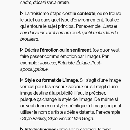
cadre
,
décalé sur la droite
.
La troisième étape c’est
le contexte
, ou se trouve
le sujet ou dans quel type d’environnement. Tout ce
qui entoure le sujet principal. Par exemple :
Dans le
soir dans une foret sombre
ou
Au petit matin dans le
brouillard
.
Décrire
l’émotion ou le sentiment
, (ce qu’on veut
faire passer comme émotion par l’image). Par
exemple :
Joyeuse
,
Futuriste
,
Épique
,
Post-
apocalyptique
.
Style ou format de L’image
. S’il s’agit d’une image
vertical pour les réseaux sociaux ou s’il s’agit d’une
image destiné à la publicité il faut le préciser,
puisque ça change le style de l’image. De même si
on veut donner un style spécifique à l’image, on peut
utiliser le nom d’artistes déjà existants. Par exemple
:
Style Banksy
,
Style Vincent Van Gogh
.
Info techniques
(préciser le cadrage, le type