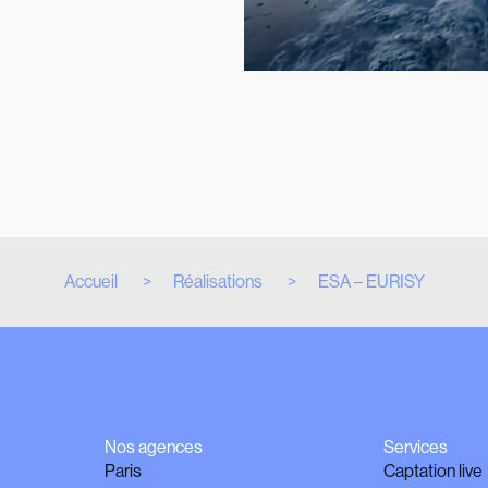
Accueil
Réalisations
ESA – EURISY
Nos agences
Services
Paris
Captation live