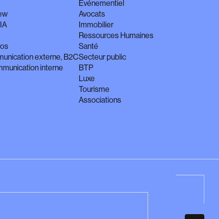
n
Événementiel
iew
Avocats
IA
Immobilier
Ressources Humaines
éos
Santé
unication externe, B2C
Secteur public
munication interne
BTP
Luxe
Tourisme
Associations