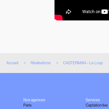
Accueil
Réalisations
CASTERMAN – Le Loup
Nos agences
Services
Paris
Captation live