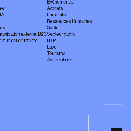
n
Événementiel
iew
Avocats
IA
Immobilier
Ressources Humaines
éos
Santé
unication externe, B2C
Secteur public
munication interne
BTP
Luxe
Tourisme
Associations